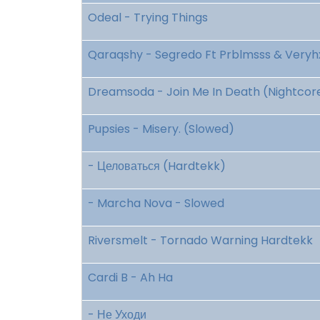
Odeal - Trying Things
Qaraqshy - Segredo Ft Prblmsss & Very
Dreamsoda - Join Me In Death (Nightcor
Pupsies - Misery. (Slowed)
- Целоваться (Hardtekk)
- Marcha Nova - Slowed
Riversmelt - Tornado Warning Hardtekk
Cardi B - Ah Ha
- Не Уходи