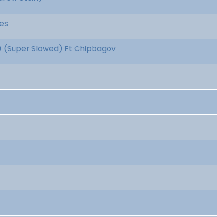
bes
) (Super Slowed) Ft Chipbagov