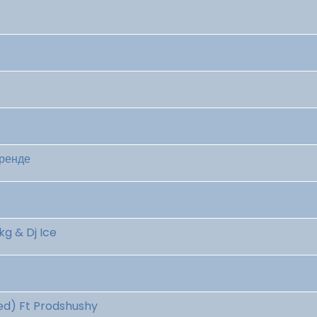
Тренде
kg & Dj Ice
ed) Ft Prodshushy