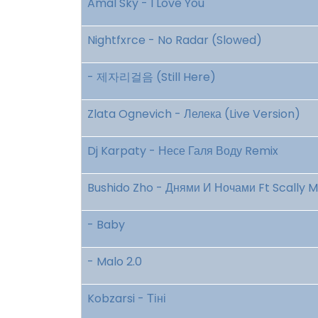
Amal Sky - I Love You
Nightfxrce - No Radar (Slowed)
- 제자리걸음 (Still Here)
Zlata Ognevich - Лелека (Live Version)
Dj Karpaty - Несе Галя Воду Remix
Bushido Zho - Днями И Ночами Ft Scally M
- Baby
- Malo 2.0
Kobzarsi - Тіні