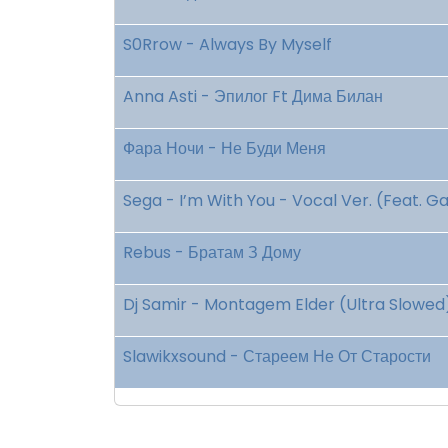
S0Rrow - Always By Myself
Anna Asti - Эпилог Ft Дима Билан
Фара Ночи - Не Буди Меня
Sega - I’m With You - Vocal Ver. (Feat. 
Rebus - Братам З Дому
Dj Samir - Montagem Elder (Ultra Slowed) 
Slawikxsound - Стареем Не От Старости