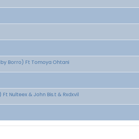
Gaby Borro) Ft Tomoya Ohtani
Ft Nulteex & John Bis.t & Rxdxvil