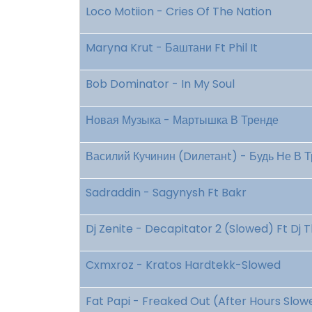
Loco Motiion - Cries Of The Nation
Maryna Krut - Баштани Ft Phil It
Bob Dominator - In My Soul
Новая Музыка - Мартышка В Тренде
Василий Кучинин (Dилетанt) - Будь Не В 
Sadraddin - Sagynysh Ft Bakr
Dj Zenite - Decapitator 2 (Slowed) Ft Dj T
Cxmxroz - Kratos Hardtekk-Slowed
Fat Papi - Freaked Out (After Hours Slow