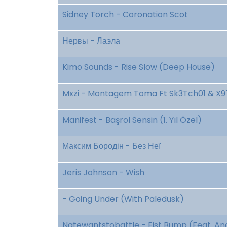
Sidney Torch - Coronation Scot
Нервы - Лаэла
Kimo Sounds - Rise Slow (Deep House)
Mxzi - Montagem Toma Ft Sk3Tch01 & X9
Manifest - Başrol Sensin (1. Yıl Özel)
Максим Бородін - Без Неї
Jeris Johnson - Wish
- Going Under (With Paledusk)
Natewantstobattle - Fist Bump (Feat. An