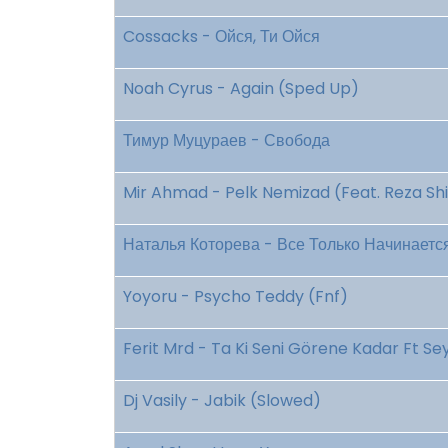
Cossacks - Ойся, Ти Ойся
Noah Cyrus - Again (Sped Up)
Тимур Муцураев - Свобода
Mir Ahmad - Pelk Nemizad (Feat. Reza Shi
Наталья Которева - Все Только Начинаетс
Yoyoru - Psycho Teddy (Fnf)
Ferit Mrd - Ta Ki Seni Görene Kadar Ft Se
Dj Vasily - Jabik (Slowed)