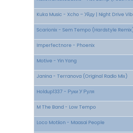
Kuka Music - Xcho – Уйду | Night Drive Vi
Scarionix - Sem Tempo (Hardstyle Remix
Imperfectnore - Phoenix
Motive - Yin Yang
Janina - Terranova (Original Radio Mix)
Holdup1337 - Руки У Руля
M The Band - Low Tempo
Loco Motiion - Maasai People