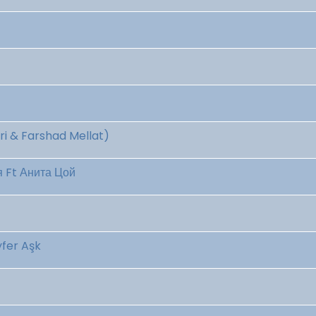
ri & Farshad Mellat)
я Ft Анита Цой
yfer Aşk