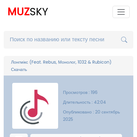
MUZ
SKY
Лонгмікс (Feat. Rebus, Монолог, 1032 & Rubicon)
Скачать
Просмотров : 196
Длительность : 42:04
Опубликовано : 20 сентябрь
2025