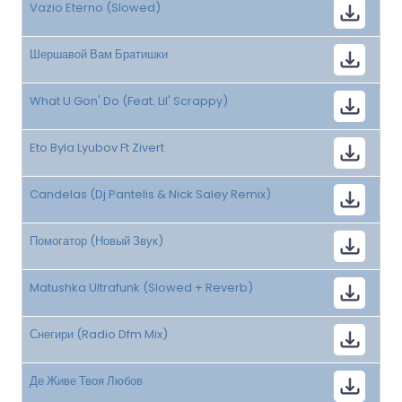
Vazio Eterno (Slowed)
Шершавой Вам Братишки
What U Gon' Do (Feat. Lil' Scrappy)
Eto Byla Lyubov Ft Zivert
Candelas (Dj Pantelis & Nick Saley Remix)
Помогатор (Новый Звук)
Matushka Ultrafunk (Slowed + Reverb)
Снегири (Radio Dfm Mix)
Де Живе Твоя Любов