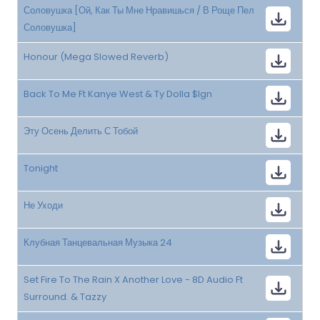
Соловушка [Ой, Как Ты Мне Нравишься / В Роще Пел
Соловушка]
Honour (Mega Slowed Reverb)
Back To Me Ft Kanye West & Ty Dolla $Ign
Эту Осень Делить С Тобой
Tonight
Не Уходи
Клубная Танцевальная Музыка 24
Set Fire To The Rain X Another Love - 8D Audio Ft
Surround. & Tazzy