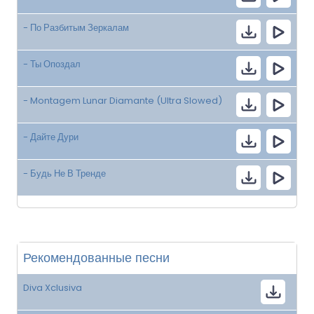
- По Разбитым Зеркалам
- Ты Опоздал
- Montagem Lunar Diamante (Ultra Slowed)
- Дайте Дури
- Будь Не В Тренде
Рекомендованные песни
Diva Xclusiva