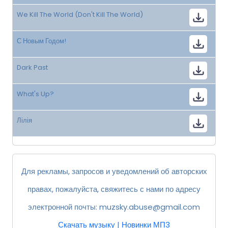
We Kill The World (Don't Kill The World)
С Новым Годом!
Dark Past
What's Up?
Лілія
Для рекламы, запросов и уведомлений об авторских
правах, пожалуйста, свяжитесь с нами по адресу
электронной почты:
muzsky.abuse@gmail.com
Скачать музыку
|
Новинки МП3