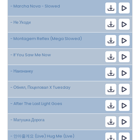
- Marcha Nova - Slowed
- Не Уходи
- Montagem Reflex (Mega Slowed)
- If You Saw Me Now
- Наизнанку
- Обнял, Поцеловал X Tuesday
- After The Last Light Goes
- Матушка Дорога
- 안아줄게요 (Live) Hug Me (Live)