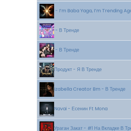
- I’m Baba Yaga, I’m Trending Ag
- В Тренде
- В Тренде
Продукт - Я В Тренде
Izabella Creator Bm - В Тренде
Navai - Есенин Ft Mona
Ураган Закат - #1 На Вкладке В Т