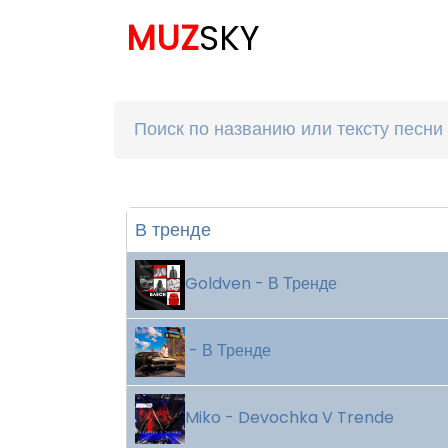
MUZ
SKY
В тренде
Goldven - В Тренде
- В Тренде
Miko - Devochka V Trende