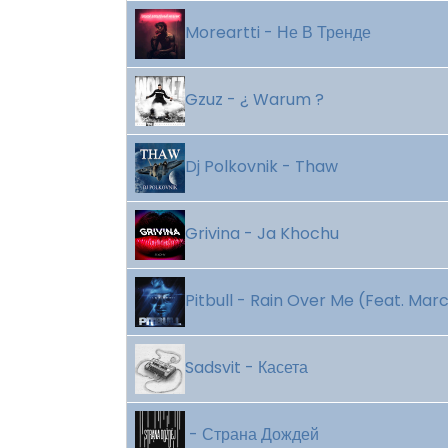
Moreartti - Не В Тренде
Gzuz - ¿ Warum ?
Dj Polkovnik - Thaw
Grivina - Ja Khochu
Pitbull - Rain Over Me (Feat. Ma
Sadsvit - Касета
- Страна Дождей