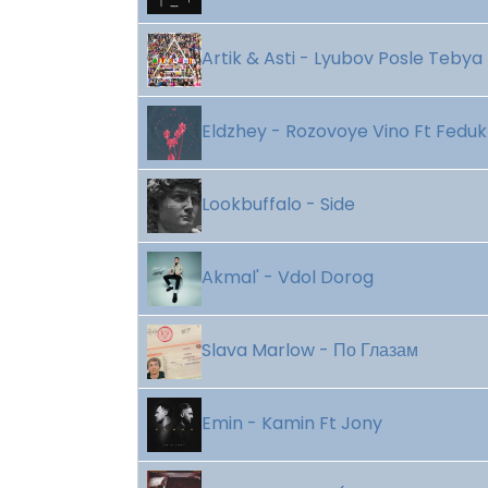
Artik & Asti - Lyubov Posle Tebya
Eldzhey - Rozovoye Vino Ft Feduk
Lookbuffalo - Side
Akmal' - Vdol Dorog
Slava Marlow - По Глазам
Emin - Kamin Ft Jony